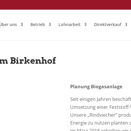
Über uns
Betrieb
Lohnarbeit
Direktverkauf
em Birkenhof
Planung Biogasanlage
Seit einigen Jahren beschäf
Umsetzung einer Feststoff-
Unsere „Rindviecher“ produz
Energie zu nutzen planten 
Im März 2018 erhielten wir 